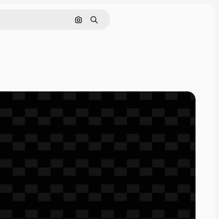
Поиск по изображению
Поиск