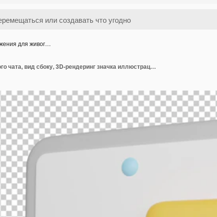
жения для живог…
Приложения для живого чата, вид сбоку, 3D-рендеринг значка иллюстрации на прозрачном фоне