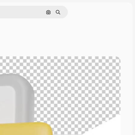
Поиск по изображению
Поиск