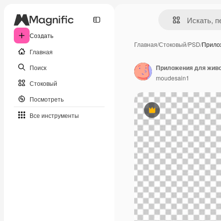
Создать
Главная
/
Стоковый
/
PSD
/
Прило
Главная
Поиск
moudesain1
Стоковый
Посмотреть
Премиум
Все инструменты