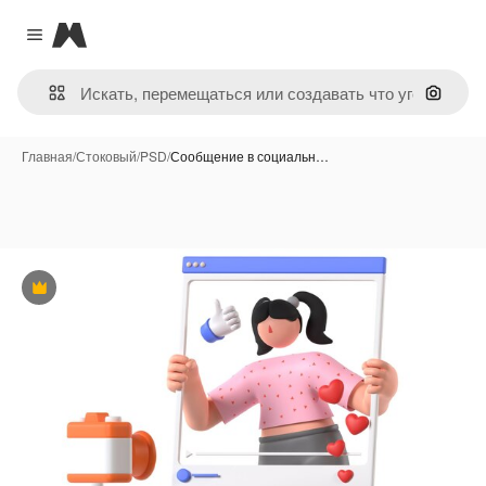
Magnific
Close menu
Поиск 
Главная
/
Стоковый
/
PSD
/
Сообщение в социальн…
Премиум