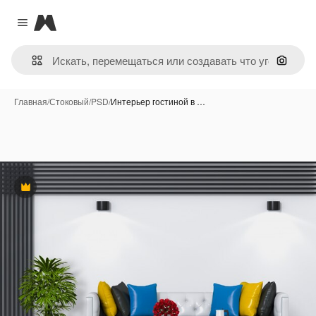
Magnific
Close menu
Поиск 
Главная
/
Стоковый
/
PSD
/
Интерьер гостиной в …
Премиум