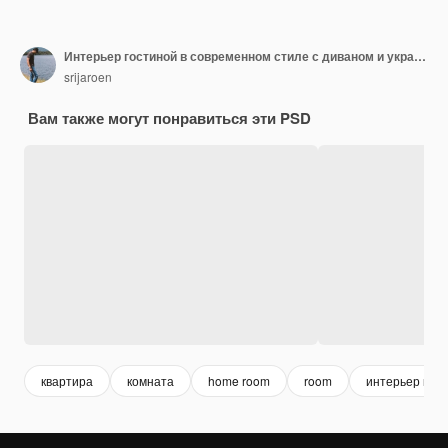
Интерьер гостиной в современном стиле с диваном и украшениями.
srijaroen
Вам также могут понравиться эти PSD
квартира
комната
home room
room
интерьер ква