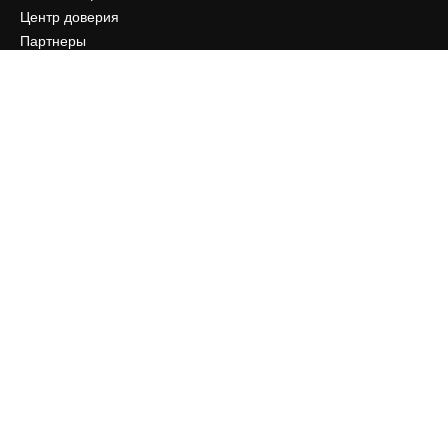
Центр доверия
Партнеры
Предприятие
Компания
Цены
О нас
Reviews
Вакансии
Поиск тенденций
Блог
События
Slidesgo
Продайте свой контент
Помещение для прессы
Ищете magnific.ai
Связаться с нами