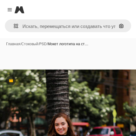
Magnific
Close menu
Поиск 
Главная
/
Стоковый
/
PSD
/
Мокет логотипа на ст…
Премиум