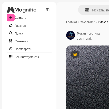
Создать
Главная
/
Стоковый
/
PSD
/
Мокап 
Главная
Поиск
Мокап логотипа
desin_craft
Стоковый
Посмотреть
Премиум
Все инструменты