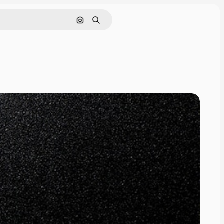
Поиск по изображению
Поиск