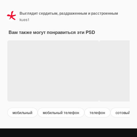
Выглядит сердитым, раздраженным и расстроенным
kues1
Вам также могут понравиться эти PSD
мобильный
мобильный телефон
телефон
сотовый те