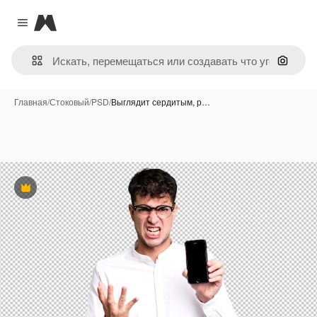
Magnific
Close menu
Поиск 
Главная
/
Стоковый
/
PSD
/
Выглядит сердитым, р…
Премиум