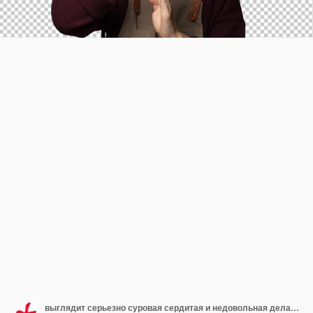
выглядит серьезно суровая сердитая и недовольная делая знак перерыва