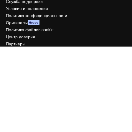
Служба поддержки
Условия и положения
Политика конфиденциальности
Оригиналы
Новое
Политика файлов cookie
Центр доверия
Партнеры
Предприятие
Компания
Цены
О нас
Reviews
Вакансии
Поиск тенденций
Блог
События
Slidesgo
Продайте свой контент