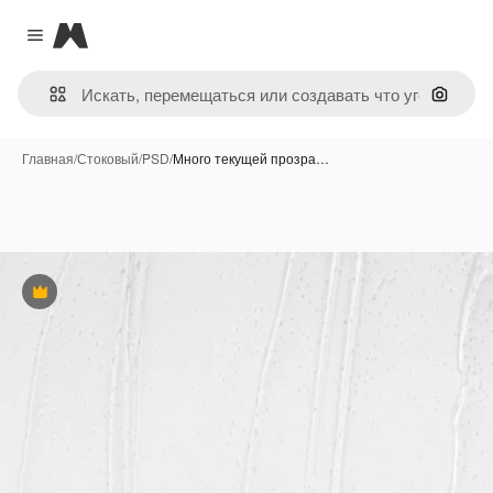
Magnific
Close menu
Поиск 
Главная
/
Стоковый
/
PSD
/
Много текущей прозра…
Премиум