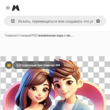
Magnific
Close menu
Поиск 
Главная
/
Стоковый
/
PSD
/
влюбленная пара с лю…
Созданные при помощи ИИ
Премиум