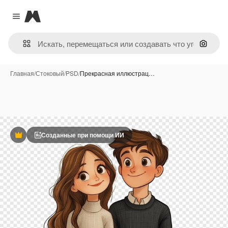
Magnific
Close menu
Поиск 
Главная
/
Стоковый
/
PSD
/
Прекрасная иллюстрац…
Созданные при помощи ИИ
Премиум