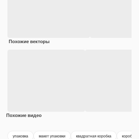
Похожие векторы
Похожие видео
Premium
Premium
Сгенерировано с помощью ИИ
Premium
Premium
Сгенериров
упаковка
макет упаковки
квадратная коробка
коробка