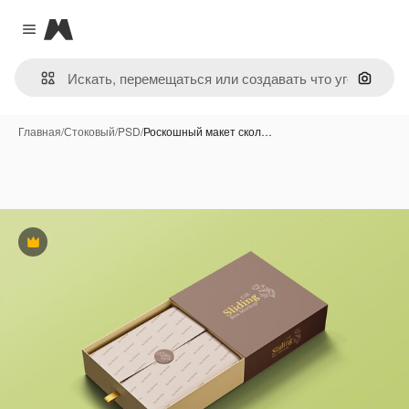
Magnific
Close menu
Поиск 
Главная
/
Стоковый
/
PSD
/
Роскошный макет скол…
Премиум