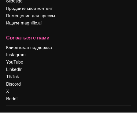
Slidesgo
Продайте свой контент
Помещение для прессы
Ищете magnific.ai
Связаться с нами
Клиентская поддержка
Instagram
YouTube
LinkedIn
TikTok
Discord
X
Reddit
Copyright © 2010-
2026
Freepik Company S.L.U.
Все права защищены
.