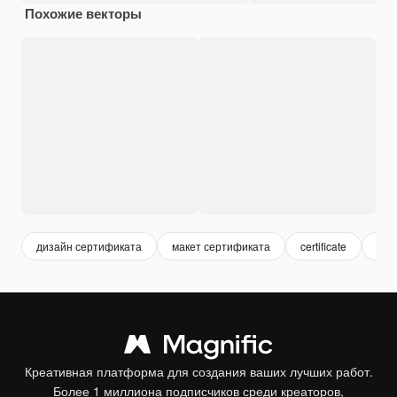
Похожие векторы
дизайн сертификата
макет сертификата
certificate
гра
Креативная платформа для создания ваших лучших работ.
Более 1 миллиона подписчиков среди креаторов,