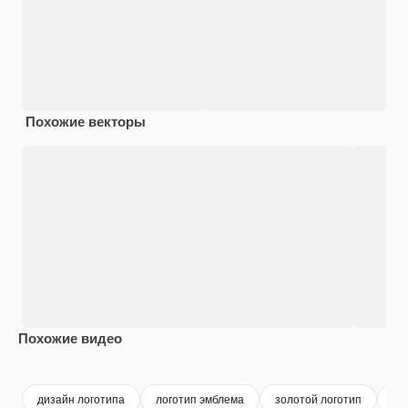
Похожие векторы
Похожие видео
Premium
Premium
Premium
Premium
дизайн логотипа
логотип эмблема
золотой логотип
ло