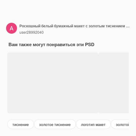
Роскошный белый бумажный макет с золотым тиснением сверху
user28992040
Вам также могут понравиться эти PSD
тиснение
золотое тиснение
логотип макет
золотой ло