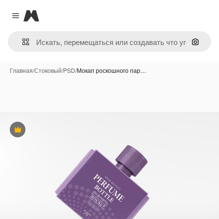
Magnific
Close menu
Поиск 
Главная
/
Стоковый
/
PSD
/
Мокап роскошного пар…
Премиум