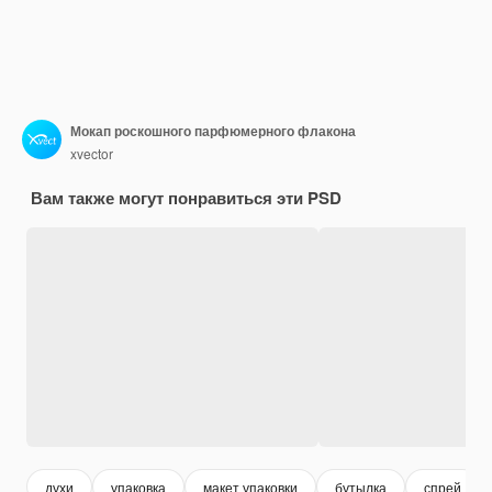
Мокап роскошного парфюмерного флакона
xvector
Вам также могут понравиться эти PSD
духи
упаковка
макет упаковки
бутылка
спрей