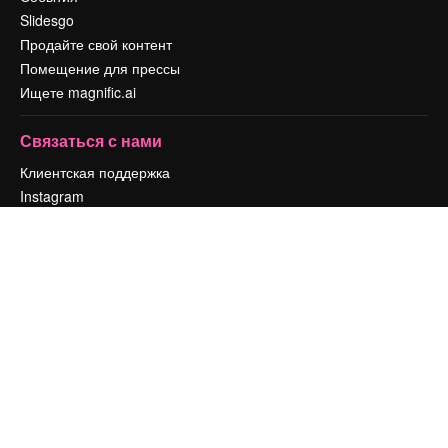
Slidesgo
Продайте свой контент
Помещение для прессы
Ищете magnific.ai
Связаться с нами
Клиентская поддержка
Instagram
YouTube
LinkedIn
TikTok
Discord
X
Reddit
Copyright © 2010-
2026
Freepik Company S.L.U.
Все права защищены
.