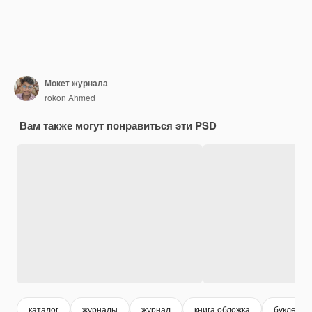
Мокет журнала
rokon Ahmed
Вам также могут понравиться эти PSD
каталог
журналы
журнал
книга обложка
буклет ш