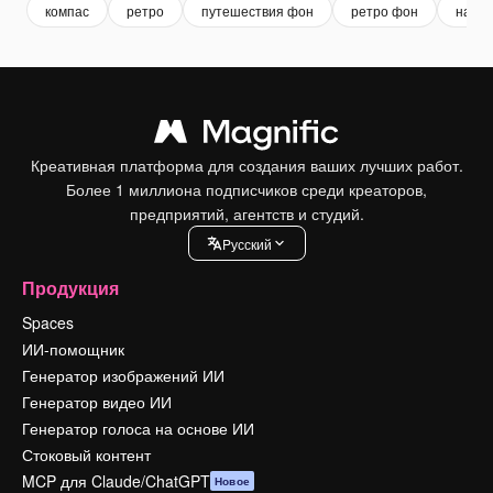
компас
ретро
путешествия фон
ретро фон
навиг
Креативная платформа для создания ваших лучших работ.
Более 1 миллиона подписчиков среди креаторов,
предприятий, агентств и студий.
Pусский
Продукция
Spaces
ИИ-помощник
Генератор изображений ИИ
Генератор видео ИИ
Генератор голоса на основе ИИ
Стоковый контент
MCP для Claude/ChatGPT
Новое