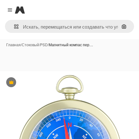
Magnific
Close menu
Поиск 
Главная
/
Стоковый
/
PSD
/
Магнитный компас пер…
Премиум