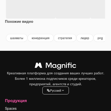
Похожие видео
Premium
Premium
Сгенерировано с помощью ИИ
Premium
Premium
шахматы
конкуренция
стратегия
лидер
png
Креативная платформа для создания ваших лучших работ.
Более 1 миллиона подписчиков среди креаторов,
предприятий, агентств и студий.
Pусский
Продукция
Spaces