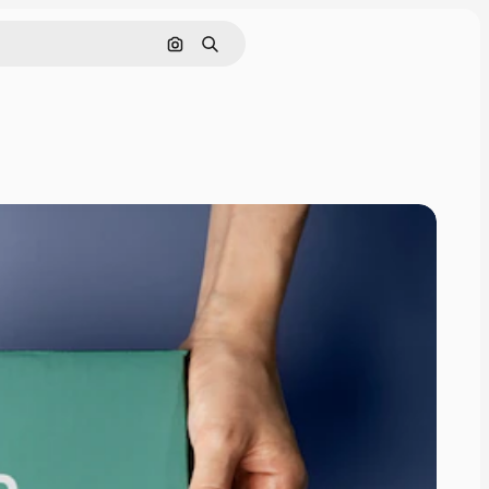
Поиск по изображению
Поиск