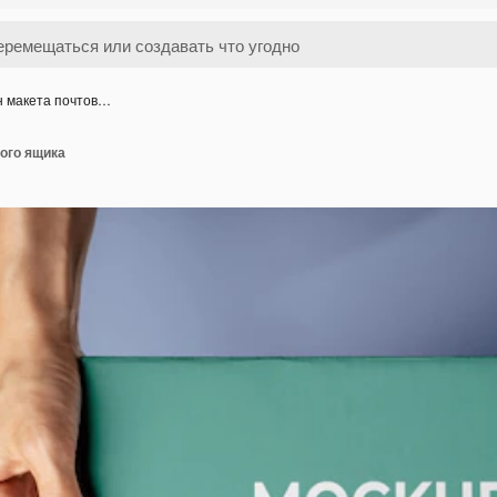
н макета почтов…
ого ящика