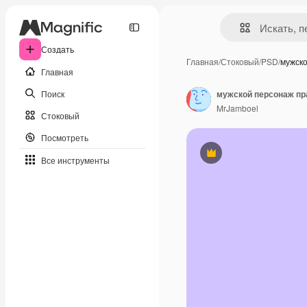
Создать
Главная
/
Стоковый
/
PSD
/
мужск
Главная
Поиск
мужской персонаж пр
MrJamboel
Стоковый
Посмотреть
Премиум
Все инструменты