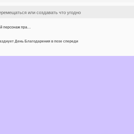
ой персонаж пра…
азднует День Благодарения в позе спереди