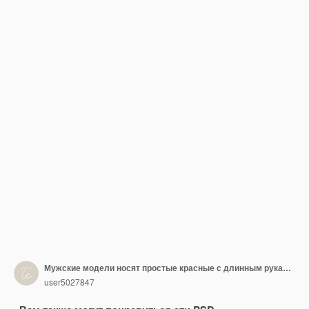
Мужские модели носят простые красные с длинным рукавом футболки шаблон макета
user5027847