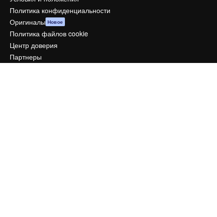
Политика конфиденциальности
Оригиналы
Новое
Политика файлов cookie
Центр доверия
Партнеры
Предприятие
Компания
Цены
О нас
Reviews
Вакансии
Поиск тенденций
Блог
События
Slidesgo
Продайте свой контент
Помещение для прессы