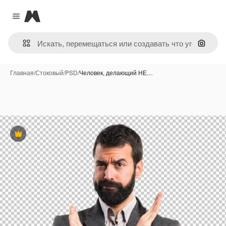
Magnific
Close menu
Поиск 
Главная
/
Стоковый
/
PSD
/
Человек, делающий НЕ…
Премиум