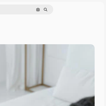
Поиск по изображению
Поиск