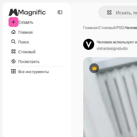
Создать
Главная
/
Стоковый
/
PSD
/
Челов
Главная
Поиск
Человек использует н
vishaldesignstudio
Стоковый
Посмотреть
Премиум
Все инструменты