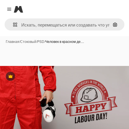
Magnific
Close menu
Поиск 
Главная
/
Стоковый
/
PSD
/
Человек в красном де…
Премиум