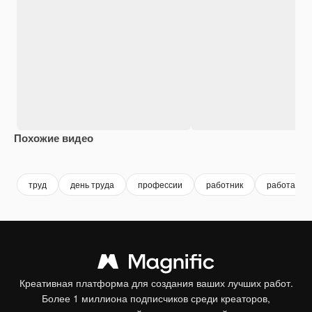
Похожие видео
Premium
Premium
Сгенерировано с помощью ИИ
Premium
Premium
труд
день труда
профессии
работник
работа
Креативная платформа для создания ваших лучших работ.
Более 1 миллиона подписчиков среди креаторов,