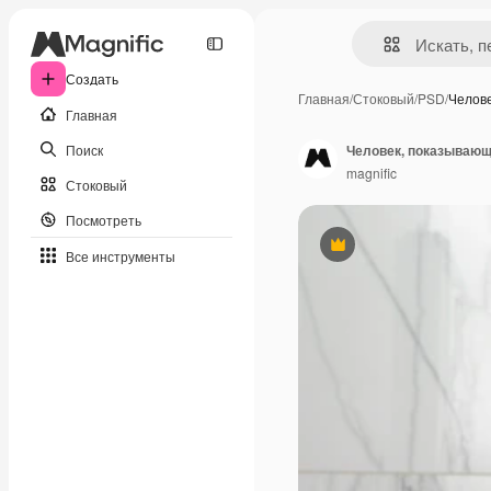
Создать
Главная
/
Стоковый
/
PSD
/
Челов
Главная
Поиск
Человек, показывающ
magnific
Стоковый
Посмотреть
Премиум
Все инструменты