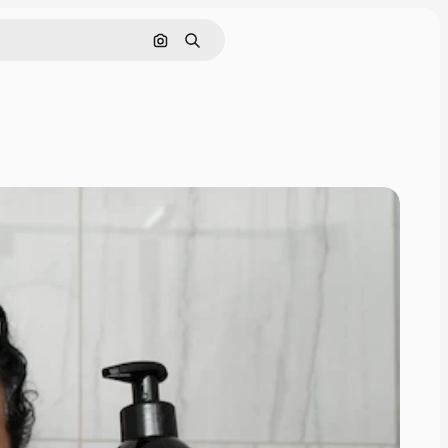
Поиск по изображению
Поиск