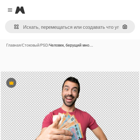
Magnific
Close menu
Поиск 
Главная
/
Стоковый
/
PSD
/
Человек, берущий мно…
Премиум