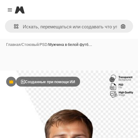
Magnific
Close menu
Поиск 
Главная
/
Стоковый
/
PSD
/
Мужчина в белой футб…
Созданные при помощи ИИ
Премиум