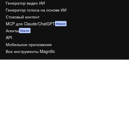
Генератор видео ИИ
Генератор голоса на основе ИИ
Стоковый контент
MCP для Claude/ChatGPT
Новое
Агенты
Новое
API
Мобильное приложение
Все инструменты Magnific
Начать
Academy
Документация по Пакету ИИ
Служба поддержки
Условия и положения
Политика конфиденциальности
Оригиналы
Новое
Политика файлов cookie
Центр доверия