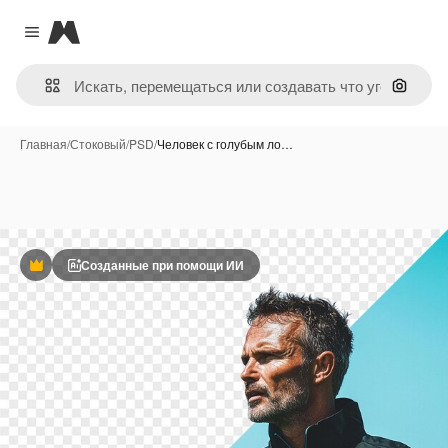
Magnific
Close menu
Поиск 
Главная
/
Стоковый
/
PSD
/
Человек с голубым ло…
Созданные при помощи ИИ
Премиум