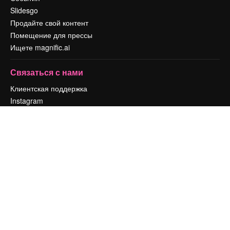
Slidesgo
Продайте свой контент
Помещение для прессы
Ищете magnific.ai
Связаться с нами
Клиентская поддержка
Instagram
YouTube
LinkedIn
TikTok
Discord
X
Reddit
Copyright © 2010-
2026
Freepik Company S.L.U.
Все права защищены
.