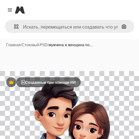
Magnific
Close menu
Поиск 
Главная
/
Стоковый
/
PSD
/
мужчина и женщина по…
Созданные при помощи ИИ
Премиум