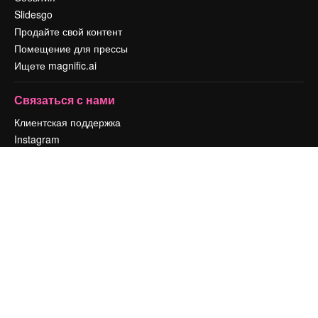
Slidesgo
Продайте свой контент
Помещение для прессы
Ищете magnific.ai
Связаться с нами
Клиентская поддержка
Instagram
YouTube
LinkedIn
TikTok
Discord
X
Reddit
Copyright © 2010-
2026
Freepik Company S.L.U.
Все права защищены
.