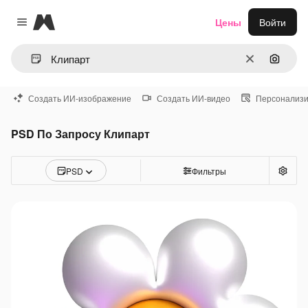
Magnific
Цены
Войти
Close menu
Очистить
Поиск 
Создать ИИ-изображение
Создать ИИ-видео
Персонализи
PSD По Запросу Клипарт
PSD
Фильтры