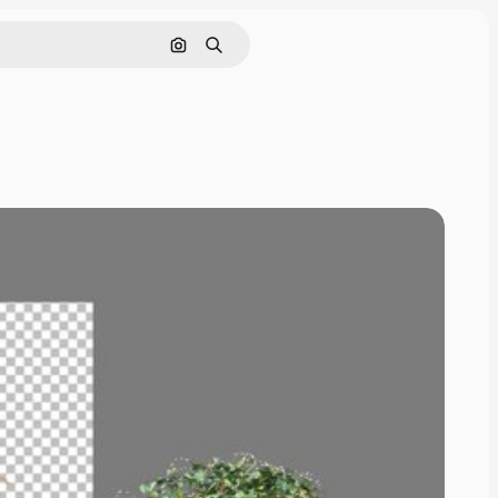
Поиск по изображению
Поиск