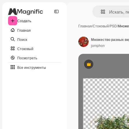
Создать
Главная
/
Стоковый
/
PSD
/
Множе
Главная
Поиск
Множество разных ви
jomphon
Стоковый
Посмотреть
Премиум
Все инструменты