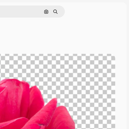
Поиск по изображению
Поиск