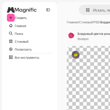
Создать
Главная
/
Стоковый
/
PSD
/
Бордо
Главная
Поиск
Бордовый цветок роз
floralpro
Стоковый
Посмотреть
Премиум
Все инструменты