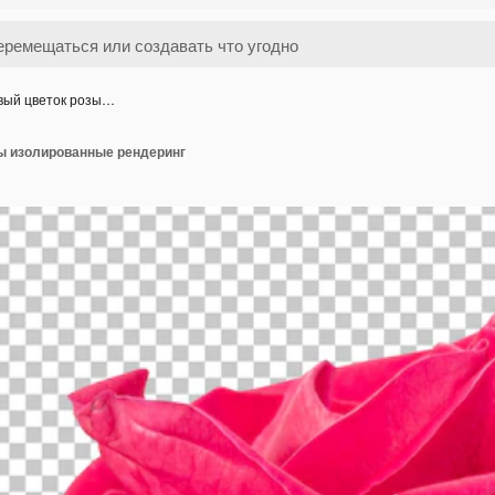
вый цветок розы…
ы изолированные рендеринг