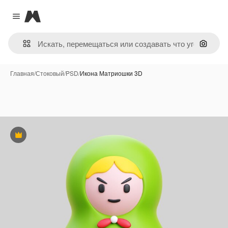
Magnific
Close menu
Поиск 
Главная
/
Стоковый
/
PSD
/
Икона Матриошки 3D
Премиум