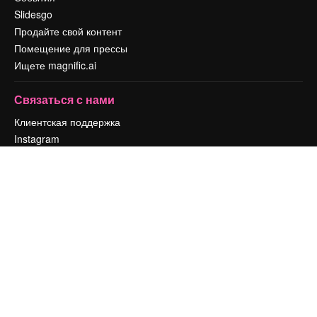
Slidesgo
Продайте свой контент
Помещение для прессы
Ищете magnific.ai
Связаться с нами
Клиентская поддержка
Instagram
YouTube
LinkedIn
TikTok
Discord
X
Reddit
Copyright © 2010-
2026
Freepik Company S.L.U.
Все права защищены
.