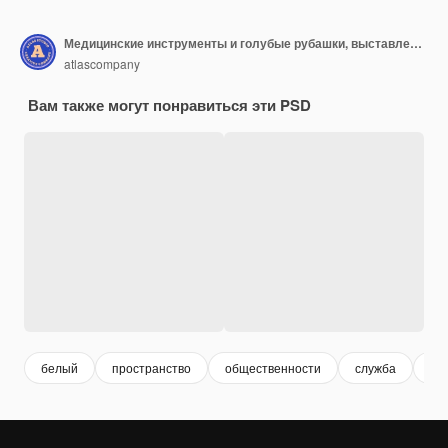
Медицинские инструменты и голубые рубашки, выставленные в честь Всемирного дня врачей в честь медицинских работников, изолированных на белой ПНГ
atlascompany
Вам также могут понравиться эти PSD
белый
пространство
общественности
служба
пр