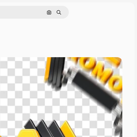
Поиск по изображению
Поиск