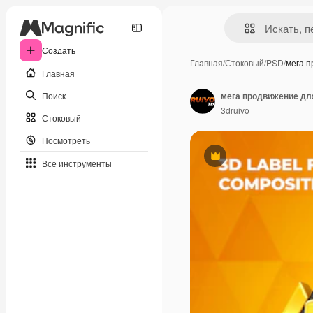
Создать
Главная
/
Стоковый
/
PSD
/
мега 
Главная
Поиск
мега продвижение дл
3druivo
Стоковый
Посмотреть
Премиум
Все инструменты