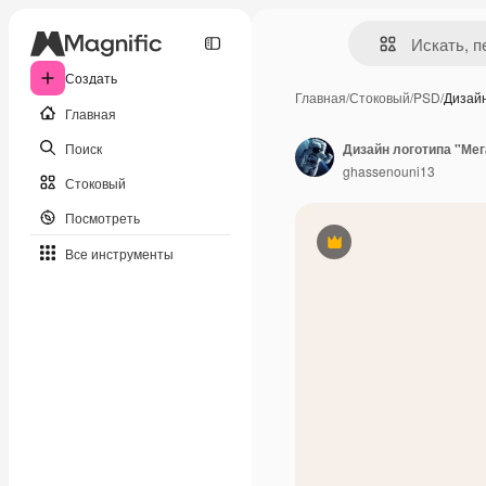
Создать
Главная
/
Стоковый
/
PSD
/
Дизай
Главная
Поиск
Дизайн логотипа "Ме
ghassenouni13
Стоковый
Посмотреть
Премиум
Все инструменты