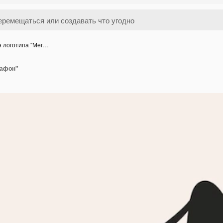
н логотипа "Мег…
гафон"