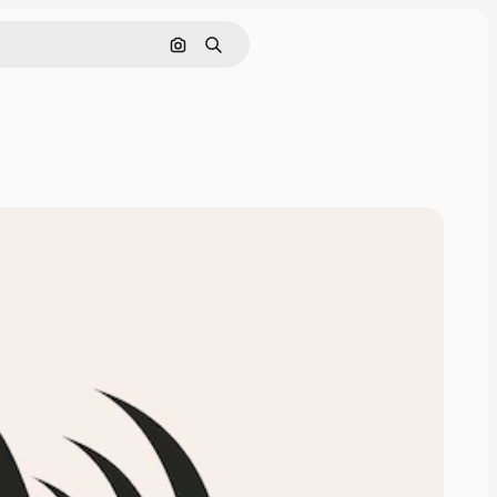
Поиск по изображению
Поиск