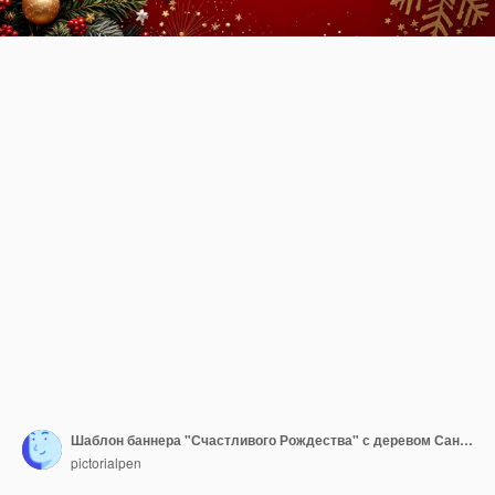
Шаблон баннера "Счастливого Рождества" с деревом Санта и красочным шаром на темно-красном фоне
pictorialpen