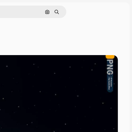
Поиск по изображению
Поиск