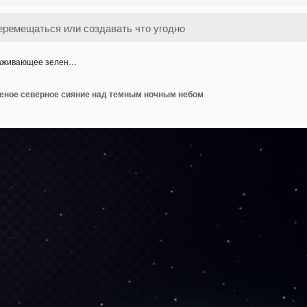
аживающее зелен…
ное северное сияние над темным ночным небом