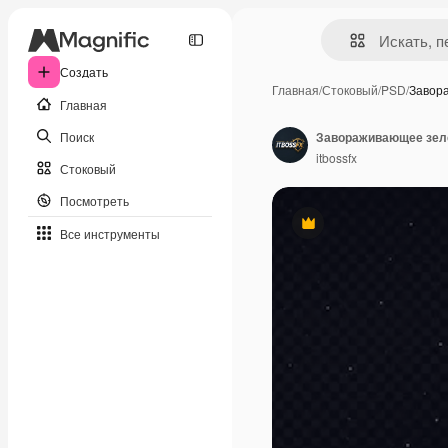
Создать
Главная
/
Стоковый
/
PSD
/
Завор
Главная
Поиск
Завораживающее зеле
itbossfx
Стоковый
Посмотреть
Премиум
Все инструменты