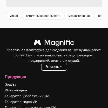
virtual
виртуальная реальность
метавселенная
новые 
Креативная платформа для создания ваших лучших работ.
Более 1 миллиона подписчиков среди креаторов,
предприятий, агентств и студий.
Pусский
Продукция
Spaces
ИИ-помощник
Генератор изображений ИИ
Генератор видео ИИ
Генератор голоса на основе ИИ