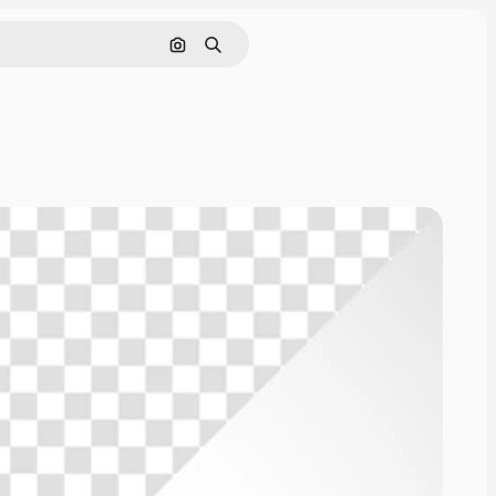
Поиск по изображению
Поиск