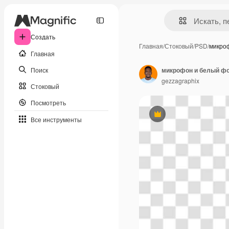
Создать
Главная
/
Стоковый
/
PSD
/
микро
Главная
Поиск
микрофон и белый ф
gezzagraphix
Стоковый
Посмотреть
Премиум
Все инструменты