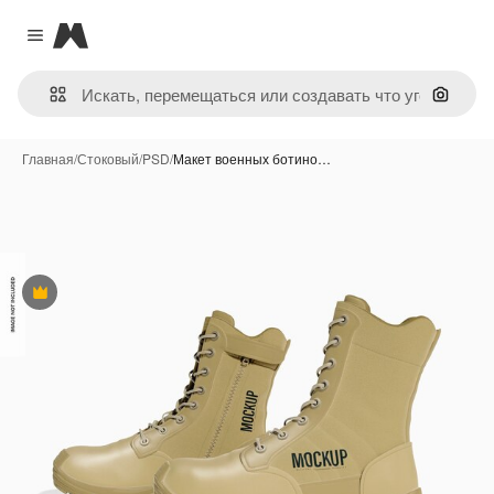
Magnific
Close menu
Поиск 
Главная
/
Стоковый
/
PSD
/
Макет военных ботино…
Премиум