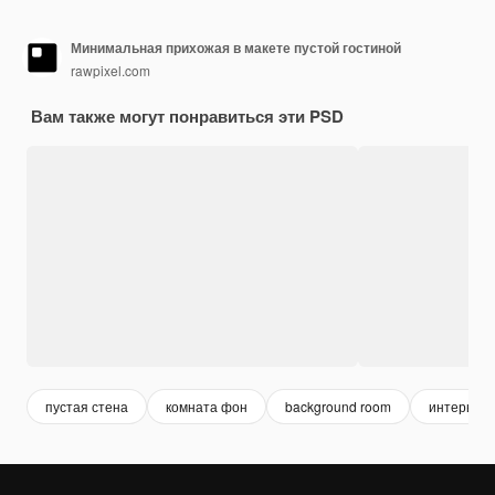
Минимальная прихожая в макете пустой гостиной
rawpixel.com
Вам также могут понравиться эти PSD
пустая стена
комната фон
background room
интерьер