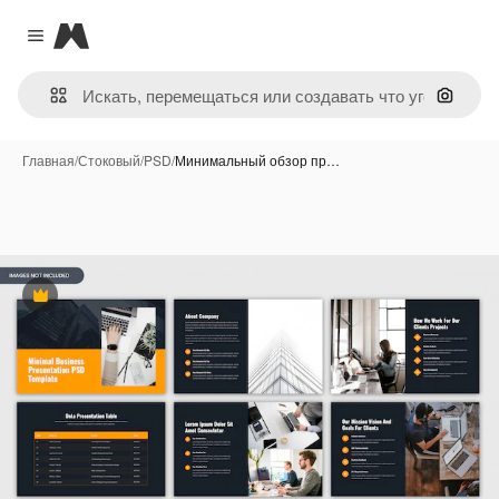
Magnific
Close menu
Поиск 
Главная
/
Стоковый
/
PSD
/
Минимальный обзор пр…
Премиум