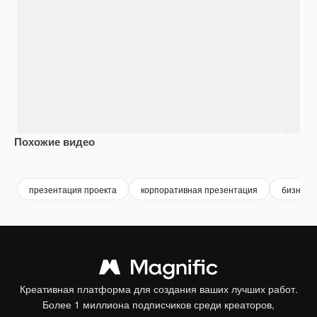
Похожие видео
Premium
Premium
Premium
Premium
Сгенериров
презентация проекта
корпоративная презентация
бизнес 
Креативная платформа для создания ваших лучших работ.
Более 1 миллиона подписчиков среди креаторов,