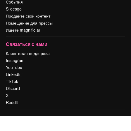
События
Slidesgo
Продайте свой контент
Помещение для прессы
Ищете magnific.ai
Связаться с нами
Клиентская поддержка
Instagram
YouTube
LinkedIn
TikTok
Discord
X
Reddit
Copyright © 2010-
2026
Freepik Company S.L.U.
Все права защищены
.