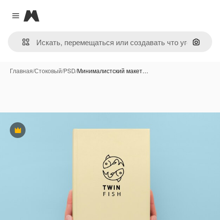
Magnific
Close menu
Поиск 
Главная
/
Стоковый
/
PSD
/
Минималистский макет…
Премиум