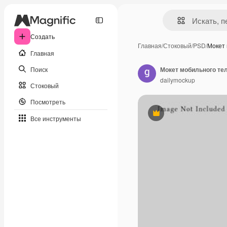
Создать
Главная
/
Стоковый
/
PSD
/
Мокет
Главная
Поиск
Мокет мобильного те
dailymockup
Стоковый
Посмотреть
Премиум
Все инструменты