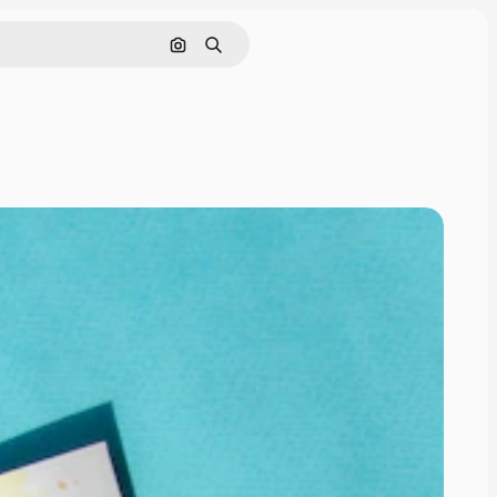
Поиск по изображению
Поиск