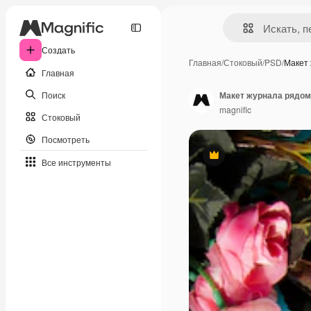
Создать
Главная
/
Стоковый
/
PSD
/
Макет
Главная
Поиск
Макет журнала рядом 
magnific
Стоковый
Посмотреть
Премиум
Все инструменты