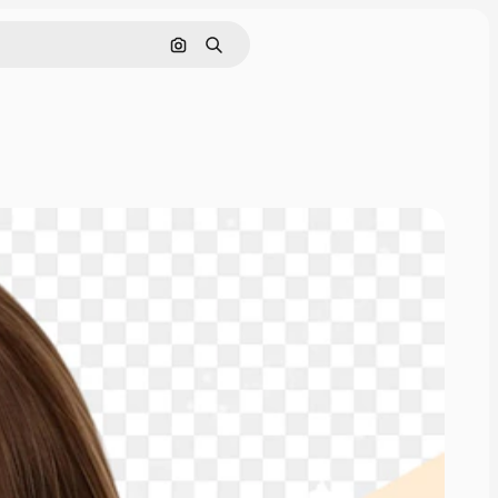
Поиск по изображению
Поиск