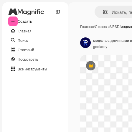
Создать
Главная
/
Стоковый
/
PSD
/
модел
Главная
Поиск
модель с длинными в
geetaroy
Стоковый
Посмотреть
Премиум
Все инструменты